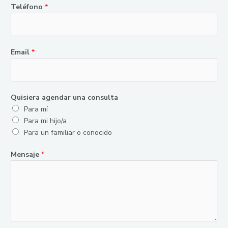
Teléfono
*
*
Email
*
E
m
a
i
Quisiera agendar una consulta
l
Para mí
T
Para mi hijo/a
e
Para un familiar o conocido
l
é
Mensaje
*
f
o
n
o